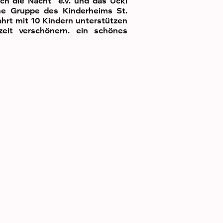
h die Nacht“ e.V. und das Ücki
ne Gruppe des Kinderheims St.
hrt mit 10 Kindern unterstützen
eit verschönern. ein schönes