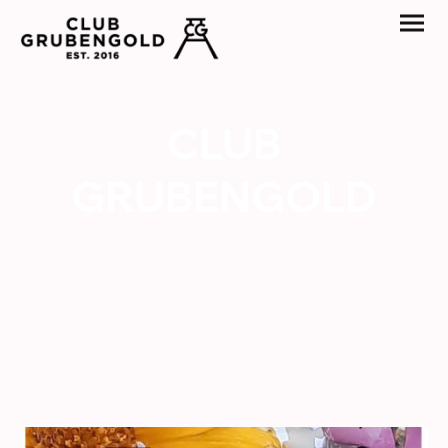
CLUB
GRUBENGOLD
"CLUB GRUBENGOLD" ist ein
unabhängiger gemeinnütziger Verein, der
aktive Hilfe
aus Gelsenkirchen für Gelsenkirchen
bieten möchte.